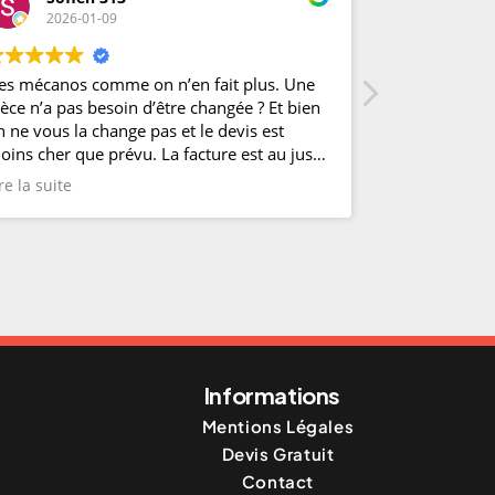
2026-01-09
2025-1
es mécanos comme on n’en fait plus. Une
Garage au to
ièce n’a pas besoin d’être changée ? Et bien
!
n ne vous la change pas et le devis est
oins cher que prévu. La facture est au juste
rix de votre besoin c’est tellement rare dans
re la suite
e domaine. En plus d’être super avenants et
ccueillants , les propriétaires du garage sont
ro et honnêtes ! Pas étonnant qu’il y ait
utant de monde qui fréquente ce garagiste !
e recommande fortement !
Informations
Mentions Légales
Devis Gratuit
Contact