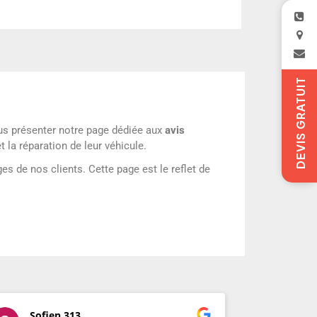
DEVIS GRATUIT
ous présenter notre page dédiée aux
avis
 la réparation de leur véhicule.
s de nos clients. Cette page est le reflet de
Sofien 313
pat b