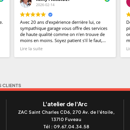
2026-02-14
e.
Avec 20 ans d'expérience derrière lui, ce
D
sympathique garage vous offre des services
p
de haute qualité comme on n'en trouve de
o
moins en moins. Soyez patient s'il le faut,
m
mais ça vaut la peine d'attendre. Super
p
Lire la suite
Li
content de l'intervention sur mon réservoir
l
de XC70 qu'il fallait déposer et nettoyer pour
a
retrouver une jauge fiable et rouler, rouler,
p
rouler. Bonne route à Laurent et toute son
a
équipe.
J
S CLIENTS
L'atelier de l'Arc
ZAC Saint Charles CD6, 270 Av. de l'étoile,
13710
Fuveau
Tél :
09.67.04.34.58